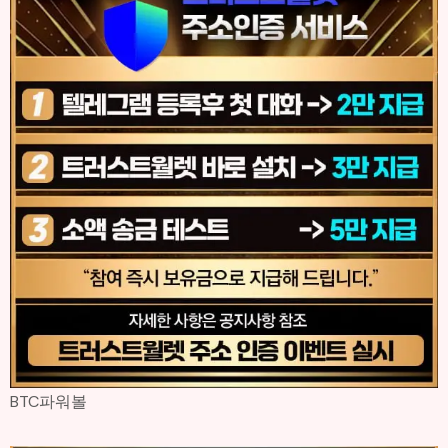
BTC파워볼