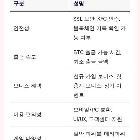
구분
설명
SSL 보안, KYC 인증,
안전성
블록체인 기록 확인 가
능 여부
BTC 출금 가능 시간,
출금 속도
최소 출금 금액
신규 가입 보너스, 첫
보너스 혜택
충전 보너스, 정기 이
벤트
모바일/PC 호환,
이용 편의성
UI/UX, 고객센터 지원
일반 파워볼, 메타파워
게임 다양성