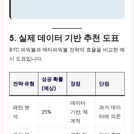
5. 실제 데이터 기반 추천 도표
BTC 파워볼과 메타파워볼 전략의 효율을 비교한 예
시 도표입니다.
성공 확률
전략 유형
장점
단점
(예상)
데이터
패턴 분
과거 데이
25%
기반, 체
석
터에 의존
계적