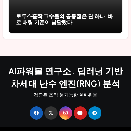
로투스홀짝 고수들의 공통점은 단 하나, 바
로 배팅 기준이 남달랐다
AI파워볼 연구소 : 딥러닝 기반
차세대 난수 엔진(RNG) 분석
검증된 조작 불가능한 AI파워볼