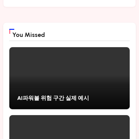
You Missed
AI파워볼 위험 구간 실제 예시